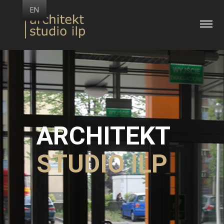
Skip
EN
Architekt
to
content
ILP
ARCHITEKT
STUDIO ILP