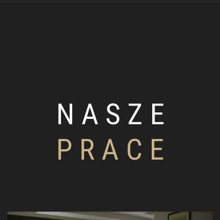
N A S Z E
P R A C E