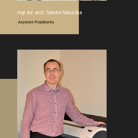
mgr inż. arch. Sandra Gałuszka
A
systent Projektanta