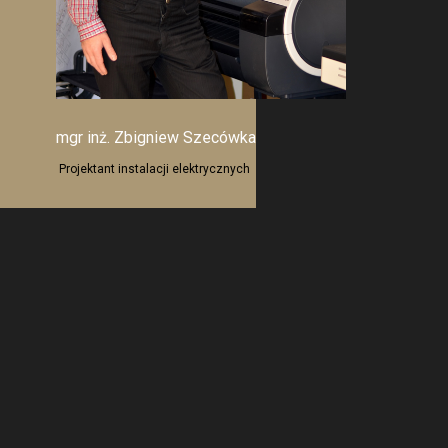
mgr inż. Zbigniew Szecówka
Projektant instalacji elektrycznych