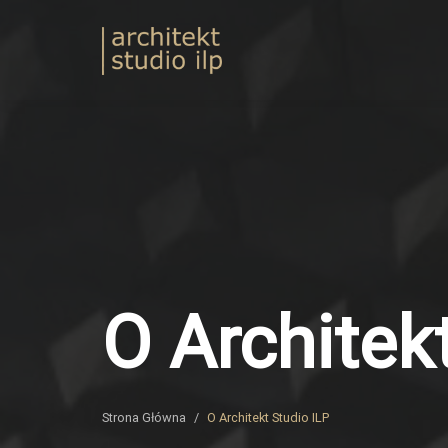
Skip
to
Architekt
content
ILP
O Architek
Strona Główna
/
O Architekt Studio ILP