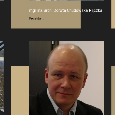
mgr inż. arch. Dorota Chudowska Rączka
Projektant