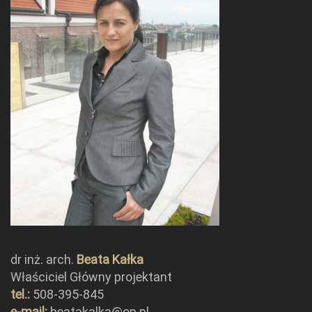
dr inż. arch.
Beata Kałka
Właściciel Główny projektant
tel.:
508-395-845
e-mail:
beatakalka@op.pl