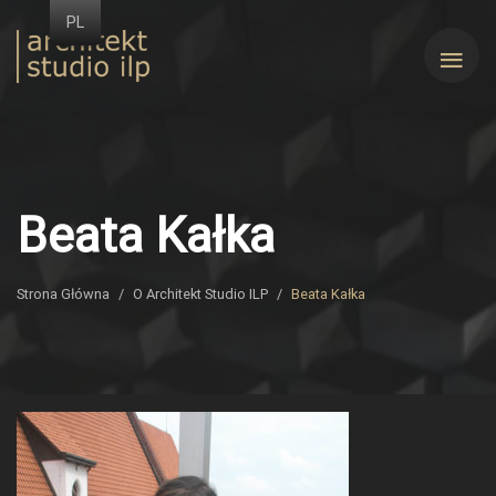
Przejdź
PL
do
Architekt
treści
ILP
Beata Kałka
Strona Główna
/
O Architekt Studio ILP
/
Beata Kałka