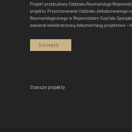
Projekt przebudowy Oddziału Reumatologii Wojewódzk
projektu: Przystosowanie Oddziału zlokalizowanego na 
Reumatologicznego w Wojewódzkim Szpitalu Specjalist
zawierał wielobranżową dokumentacją projektowo – k
Szczególy
Starsze projekty
Nawigacja
po
wpisach