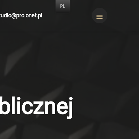
PL
tudio@pro.onet.pl
blicznej